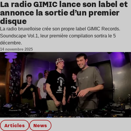
La radio GIMIC lance son label et
annonce la sortie d’un premier
disque
La radio bruxelloise crée son propre label GIMIC Records.
Soundscape Vol.1, leur première compilation sortira le 5
décembre.
14 novembre 2025
Articles
news