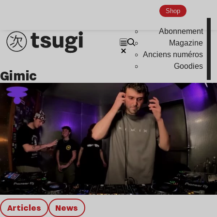
Shop
Abonnement
Magazine
Anciens numéros
Goodies
gimic
Articles
news