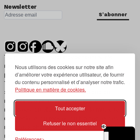
Newsletter
S'abonner
Tsugi est un mensuel indépendant sur la
musique et les nouvelles tendances, dont la
Nous utilisons des cookies sur notre site afin
d’améliorer votre expérience utilisateur, de fournir
première parution date de 2007.
du contenu personnalisé et d’analyser notre trafic.
Tsugi en japonais signifie « prochain », « suivant
Politique en matière de cookies.
», ce qui correspond à la thématique du
magazine, à l’affût des nouvelles tendances
Tout accepter
musicales, qu’elles viennent de la musique
électronique, du rock ou du hip hop, et des
Refuser le non essentiel
nouveaux phénomènes de société liés à la
musique.
Préférences