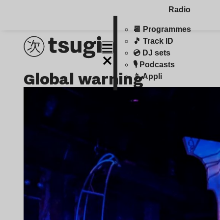
Radio
📆 Programmes
🎵 Track ID
💿 DJ sets
🎙️ Podcasts
global warning
📱 Appli