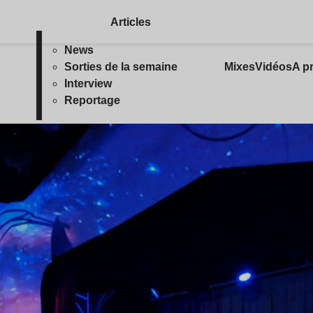
Articles
News
Sorties de la semaine
Mixes
Vidéos
A p
Interview
Reportage