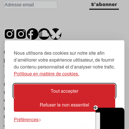
S'abonner
Tsugi est un mensuel indépendant sur la
musique et les nouvelles tendances, dont la
Nous utilisons des cookies sur notre site afin
d’améliorer votre expérience utilisateur, de fournir
première parution date de 2007.
du contenu personnalisé et d’analyser notre trafic.
Tsugi en japonais signifie « prochain », « suivant
Politique en matière de cookies.
», ce qui correspond à la thématique du
magazine, à l’affût des nouvelles tendances
Tout accepter
musicales, qu’elles viennent de la musique
électronique, du rock ou du hip hop, et des
Refuser le non essentiel
nouveaux phénomènes de société liés à la
musique.
Préférences
POLITIQUE DE COOKIES (UE)
CONTACT
CHOIX RGPD
TSUGI