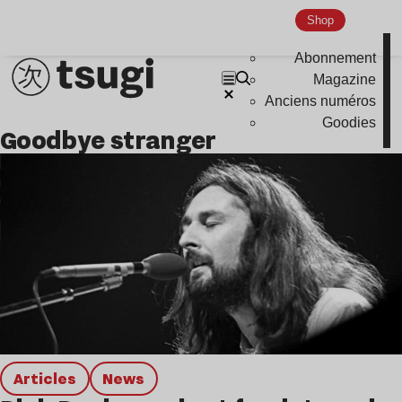
Hardcore
Shop
Global Club
Abonnement
Nu Jazz
Magazine
Anciens numéros
Indie
Goodies
goodbye stranger
Articles
news