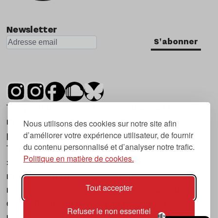
Newsletter
S'abonner
Tsugi est un mensuel indépendant sur la
musique et les nouvelles tendances, dont la
Nous utilisons des cookies sur notre site afin
d’améliorer votre expérience utilisateur, de fournir
première parution date de 2007.
du contenu personnalisé et d’analyser notre trafic.
Tsugi en japonais signifie « prochain », « suivant
Politique en matière de cookies.
», ce qui correspond à la thématique du
magazine, à l’affût des nouvelles tendances
Tout accepter
musicales, qu’elles viennent de la musique
électronique, du rock ou du hip hop, et des
Refuser le non essentiel
nouveaux phénomènes de société liés à la