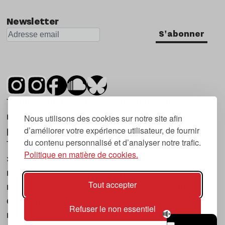
Newsletter
S'abonner
Tsugi est un mensuel indépendant sur la
musique et les nouvelles tendances, dont la
Nous utilisons des cookies sur notre site afin
d’améliorer votre expérience utilisateur, de fournir
première parution date de 2007.
du contenu personnalisé et d’analyser notre trafic.
Tsugi en japonais signifie « prochain », « suivant
Politique en matière de cookies.
», ce qui correspond à la thématique du
magazine, à l’affût des nouvelles tendances
Tout accepter
musicales, qu’elles viennent de la musique
électronique, du rock ou du hip hop, et des
Refuser le non essentiel
nouveaux phénomènes de société liés à la