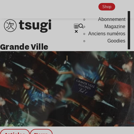
Global Club
Shop
Nu Jazz
Abonnement
Indie
Magazine
Anciens numéros
Goodies
Grande Ville