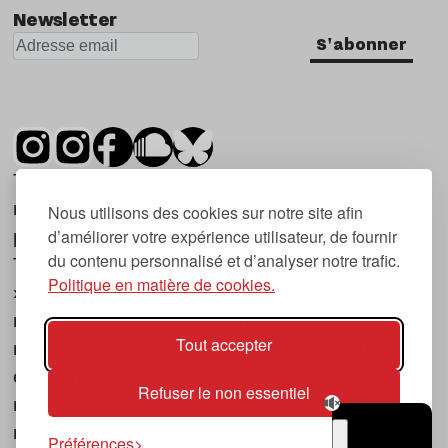
Newsletter
S'abonner
Tsugi est un mensuel indépendant sur la
musique et les nouvelles tendances, dont la
Nous utilisons des cookies sur notre site afin
d’améliorer votre expérience utilisateur, de fournir
première parution date de 2007.
du contenu personnalisé et d’analyser notre trafic.
Tsugi en japonais signifie « prochain », « suivant
Politique en matière de cookies.
», ce qui correspond à la thématique du
magazine, à l’affût des nouvelles tendances
Tout accepter
musicales, qu’elles viennent de la musique
électronique, du rock ou du hip hop, et des
Refuser le non essentiel
nouveaux phénomènes de société liés à la
musique.
Préférences