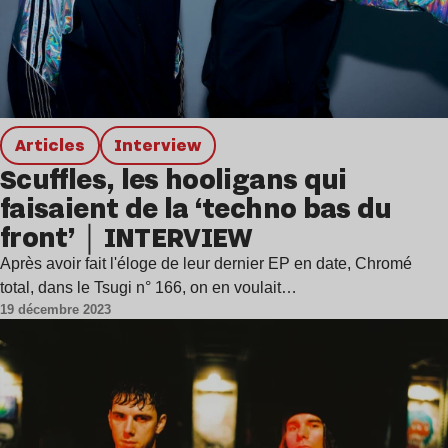
Articles
interview
Scuffles, les hooligans qui
faisaient de la ‘techno bas du
front’｜INTERVIEW
Après avoir fait l'éloge de leur dernier EP en date, Chromé
total, dans le Tsugi n° 166, on en voulait…
19 décembre 2023