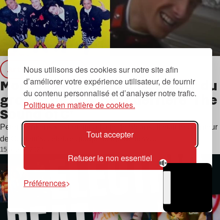
Articles
news
Nous utilisons des cookies sur notre site afin
d’améliorer votre expérience utilisateur, de fournir
Mort de Peter Renkens, leader du
du contenu personnalisé et d’analyser notre trafic.
groupe de new beat derrière ‘The
Politique en matière de cookies.
Sound of C’
Peter Renkens s'est éteint à l'âge de 55 ans. Il était le chanteur
Tout accepter
de Confetti’s, célèbre groupe belge de new…
15 février 2023
Refuser le non essentiel
Préférences
TSUGI
RADIO