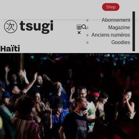
Indie
Shop
Abonnement
Magazine
Anciens numéros
Goodies
Haïti