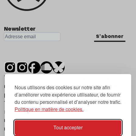
Newsletter
S'abonner
Tsugi est un mensuel indépendant sur la
musique et les nouvelles tendances, dont la
Nous utilisons des cookies sur notre site afin
d’améliorer votre expérience utilisateur, de fournir
première parution date de 2007.
du contenu personnalisé et d’analyser notre trafic.
Tsugi en japonais signifie « prochain », « suivant
Politique en matière de cookies.
», ce qui correspond à la thématique du
magazine, à l’affût des nouvelles tendances
Tout accepter
musicales, qu’elles viennent de la musique