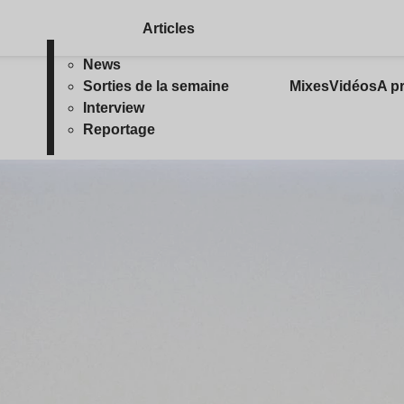
Articles
News
Sorties de la semaine
Mixes
Vidéos
A p
Interview
Reportage