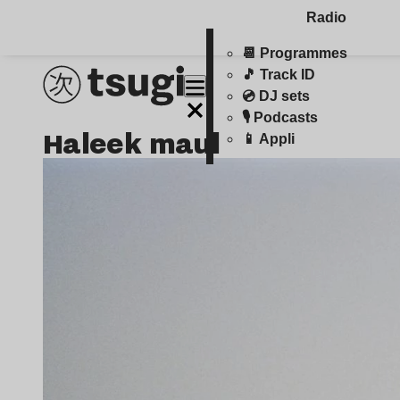
Radio
📆 Programmes
🎵 Track ID
💿 DJ sets
🎙️ Podcasts
haleek maul
📱 Appli