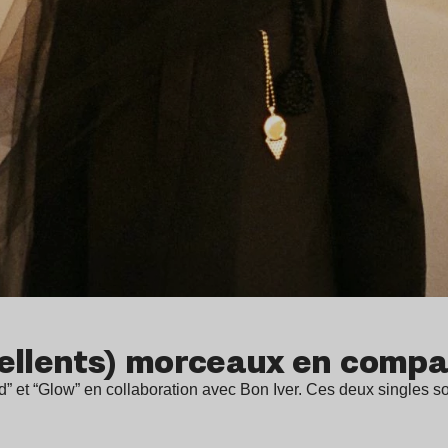
cellents) morceaux en compa
d” et “Glow” en collaboration avec Bon Iver. Ces deux singles s