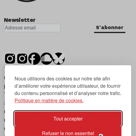
Newsletter
S'abonner
Tsugi est un mensuel indépendant sur la
musique et les nouvelles tendances, dont la
Nous utilisons des cookies sur notre site afin
d’améliorer votre expérience utilisateur, de fournir
première parution date de 2007.
du contenu personnalisé et d’analyser notre trafic.
Tsugi en japonais signifie « prochain », « suivant
Politique en matière de cookies.
», ce qui correspond à la thématique du
magazine, à l’affût des nouvelles tendances
Tout accepter
musicales, qu’elles viennent de la musique
électronique, du rock ou du hip hop, et des
Refuser le non essentiel