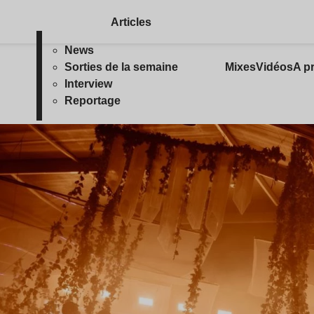
Articles
News
Sorties de la semaine
Mixes
Vidéos
A p
Interview
Reportage