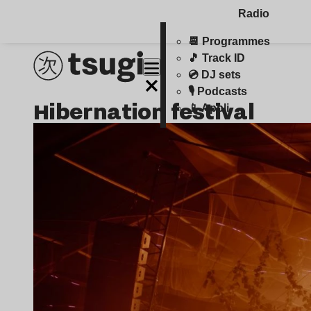
Radio
📆 Programmes
🎵 Track ID
💿 DJ sets
🎙️ Podcasts
hibernation festival
📱 Appli