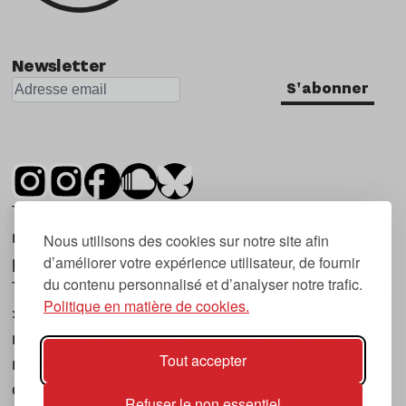
Newsletter
S'abonner
Tsugi est un mensuel indépendant sur la
musique et les nouvelles tendances, dont la
Nous utilisons des cookies sur notre site afin
d’améliorer votre expérience utilisateur, de fournir
première parution date de 2007.
du contenu personnalisé et d’analyser notre trafic.
Tsugi en japonais signifie « prochain », « suivant
Politique en matière de cookies.
», ce qui correspond à la thématique du
magazine, à l’affût des nouvelles tendances
Tout accepter
musicales, qu’elles viennent de la musique
électronique, du rock ou du hip hop, et des
Refuser le non essentiel