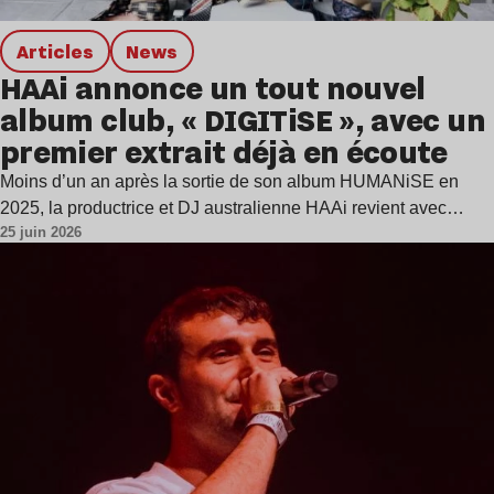
Articles
news
HAAi annonce un tout nouvel
album club, « DIGITiSE », avec un
premier extrait déjà en écoute
Moins d’un an après la sortie de son album HUMANiSE en
2025, la productrice et DJ australienne HAAi revient avec…
25 juin 2026