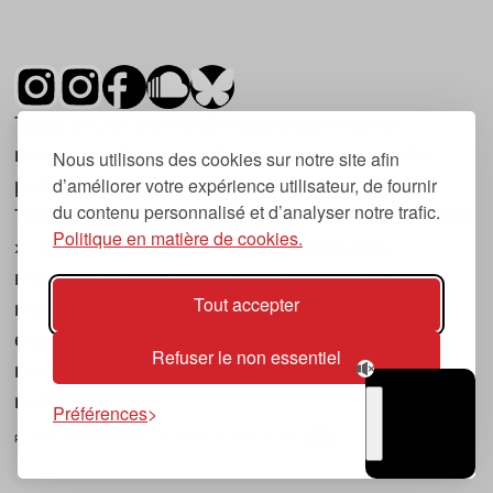
Tsugi est un mensuel indépendant sur la
musique et les nouvelles tendances, dont la
Nous utilisons des cookies sur notre site afin
d’améliorer votre expérience utilisateur, de fournir
première parution date de 2007.
du contenu personnalisé et d’analyser notre trafic.
Tsugi en japonais signifie « prochain », « suivant
Politique en matière de cookies.
», ce qui correspond à la thématique du
magazine, à l’affût des nouvelles tendances
Tout accepter
musicales, qu’elles viennent de la musique
électronique, du rock ou du hip hop, et des
Refuser le non essentiel
nouveaux phénomènes de société liés à la
musique.
Préférences
POLITIQUE DE COOKIES (UE)
CONTACT
CHOIX RGPD
TSUGI
RADIO