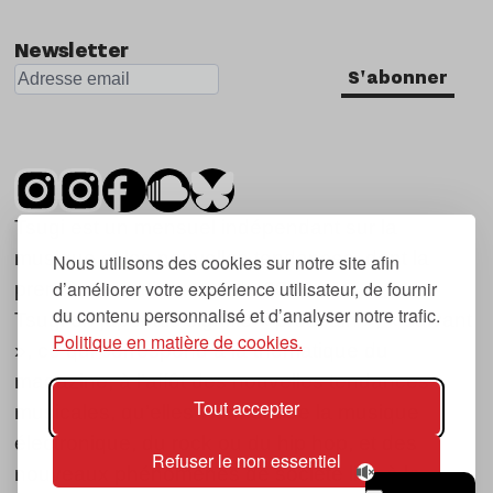
Newsletter
S'abonner
Tsugi est un mensuel indépendant sur la
musique et les nouvelles tendances, dont la
Nous utilisons des cookies sur notre site afin
d’améliorer votre expérience utilisateur, de fournir
première parution date de 2007.
du contenu personnalisé et d’analyser notre trafic.
Tsugi en japonais signifie « prochain », « suivant
Politique en matière de cookies.
», ce qui correspond à la thématique du
magazine, à l’affût des nouvelles tendances
Tout accepter
musicales, qu’elles viennent de la musique
électronique, du rock ou du hip hop, et des
Refuser le non essentiel
nouveaux phénomènes de société liés à la