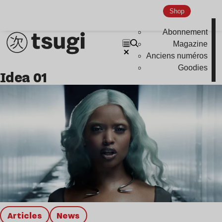
Hardcore
Shop
Global Club
Abonnement
Nu Jazz
Magazine
Indie
Anciens numéros
Goodies
idea 01
Articles
news