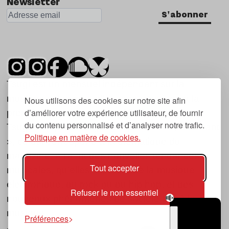
Newsletter
S'abonner
Tsugi est un mensuel indépendant sur la
musique et les nouvelles tendances, dont la
Nous utilisons des cookies sur notre site afin
d’améliorer votre expérience utilisateur, de fournir
première parution date de 2007.
du contenu personnalisé et d’analyser notre trafic.
Tsugi en japonais signifie « prochain », « suivant
Politique en matière de cookies.
», ce qui correspond à la thématique du
magazine, à l’affût des nouvelles tendances
Tout accepter
musicales, qu’elles viennent de la musique
électronique, du rock ou du hip hop, et des
Refuser le non essentiel
nouveaux phénomènes de société liés à la
musique.
Préférences