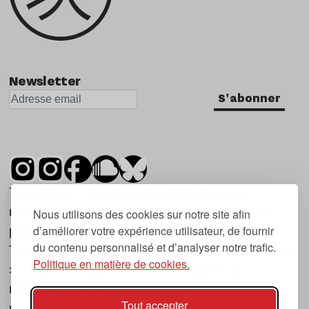
Newsletter
S'abonner
Tsugi est un mensuel indépendant sur la
musique et les nouvelles tendances, dont la
Nous utilisons des cookies sur notre site afin
d’améliorer votre expérience utilisateur, de fournir
première parution date de 2007.
du contenu personnalisé et d’analyser notre trafic.
Tsugi en japonais signifie « prochain », « suivant
Politique en matière de cookies.
», ce qui correspond à la thématique du
magazine, à l’affût des nouvelles tendances
Tout accepter
musicales, qu’elles viennent de la musique