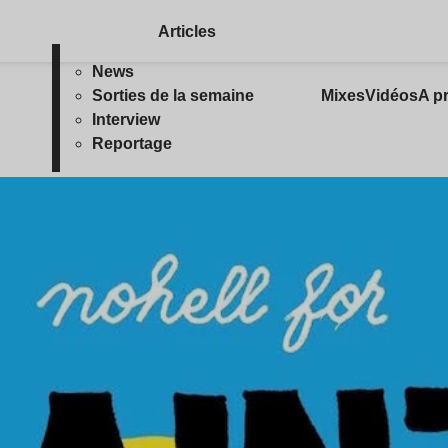
Articles
News
Sorties de la semaine
Mixes
Vidéos
A p
Interview
Reportage