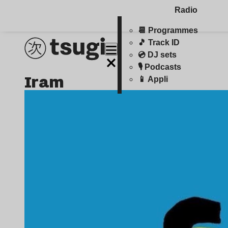
Radio
📆 Programmes
🎵 Track ID
💿 DJ sets
🎙️ Podcasts
iram
📱 Appli