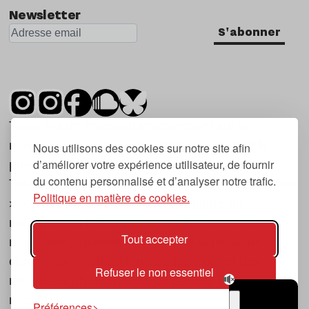
Newsletter
S'abonner
Tsugi est un mensuel indépendant sur la
musique et les nouvelles tendances, dont la
Nous utilisons des cookies sur notre site afin
d’améliorer votre expérience utilisateur, de fournir
première parution date de 2007.
du contenu personnalisé et d’analyser notre trafic.
Tsugi en japonais signifie « prochain », « suivant
Politique en matière de cookies.
», ce qui correspond à la thématique du
magazine, à l’affût des nouvelles tendances
Tout accepter
musicales, qu’elles viennent de la musique
électronique, du rock ou du hip hop, et des
Refuser le non essentiel
nouveaux phénomènes de société liés à la
musique.
Préférences