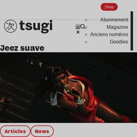
Global Club
Shop
Nu Jazz
Abonnement
Indie
Magazine
Anciens numéros
Goodies
jeez suave
Articles
news