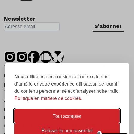
Newsletter
S'abonner
Tsugi est un mensuel indépendant sur la
musique et les nouvelles tendances, dont la
Nous utilisons des cookies sur notre site afin
d’améliorer votre expérience utilisateur, de fournir
première parution date de 2007.
du contenu personnalisé et d’analyser notre trafic.
Tsugi en japonais signifie « prochain », « suivant
Politique en matière de cookies.
», ce qui correspond à la thématique du
magazine, à l’affût des nouvelles tendances
Tout accepter
musicales, qu’elles viennent de la musique
électronique, du rock ou du hip hop, et des
Refuser le non essentiel
nouveaux phénomènes de société liés à la