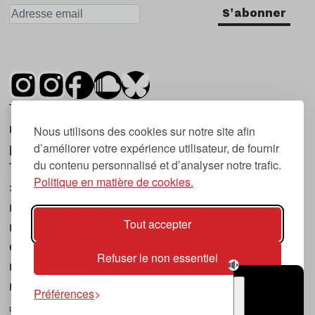
S'abonner
Tsugi est un mensuel indépendant sur la
musique et les nouvelles tendances, dont la
Nous utilisons des cookies sur notre site afin
d’améliorer votre expérience utilisateur, de fournir
première parution date de 2007.
du contenu personnalisé et d’analyser notre trafic.
Tsugi en japonais signifie « prochain », « suivant
Politique en matière de cookies.
», ce qui correspond à la thématique du
magazine, à l’affût des nouvelles tendances
Tout accepter
musicales, qu’elles viennent de la musique
électronique, du rock ou du hip hop, et des
Refuser le non essentiel
nouveaux phénomènes de société liés à la
musique.
Préférences
POLITIQUE DE COOKIES (UE)
CONTACT
CHOIX RGPD
TSUGI