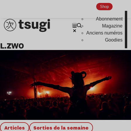
Global Club
Shop
Nu Jazz
Abonnement
Indie
Magazine
Anciens numéros
Goodies
L.ZWO
Articles
Sorties de la semaine