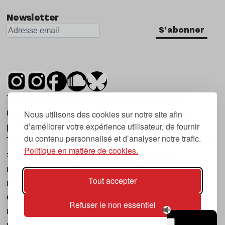
Newsletter
S'abonner
Tsugi est un mensuel indépendant sur la
musique et les nouvelles tendances, dont la
Nous utilisons des cookies sur notre site afin
d’améliorer votre expérience utilisateur, de fournir
première parution date de 2007.
du contenu personnalisé et d’analyser notre trafic.
Tsugi en japonais signifie « prochain », « suivant
Politique en matière de cookies.
», ce qui correspond à la thématique du
magazine, à l’affût des nouvelles tendances
Tout accepter
musicales, qu’elles viennent de la musique
électronique, du rock ou du hip hop, et des
Refuser le non essentiel
nouveaux phénomènes de société liés à la
musique.