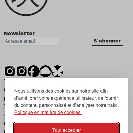
Newsletter
S'abonner
Tsugi est un mensuel indépendant sur la
musique et les nouvelles tendances, dont la
Nous utilisons des cookies sur notre site afin
d’améliorer votre expérience utilisateur, de fournir
première parution date de 2007.
du contenu personnalisé et d’analyser notre trafic.
Tsugi en japonais signifie « prochain », « suivant
Politique en matière de cookies.
», ce qui correspond à la thématique du
magazine, à l’affût des nouvelles tendances
Tout accepter
musicales, qu’elles viennent de la musique