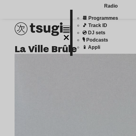
Radio
📆 Programmes
🎵 Track ID
💿 DJ sets
🎙️ Podcasts
La Ville Brûle
📱 Appli