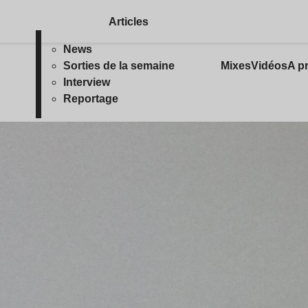
Articles
News
Sorties de la semaine
Mixes
Vidéos
A p
Interview
Reportage