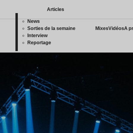
Articles
News
Sorties de la semaine
Mixes
Vidéos
A p
Interview
Reportage