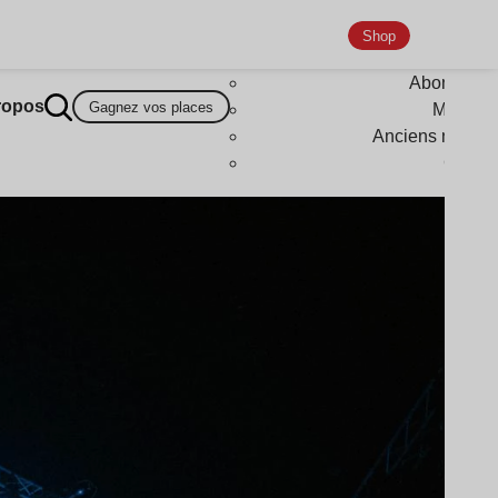
Shop
Abonneme
ropos
Gagnez vos places
Magazi
Anciens numér
Goodi