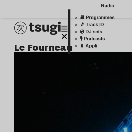
Radio
📆 Programmes
🎵 Track ID
💿 DJ sets
🎙️ Podcasts
Le Fourneau
📱 Appli