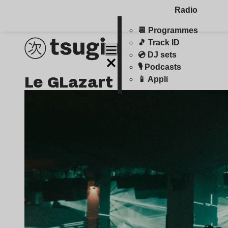
Radio
📆 Programmes
🎵 Track ID
💿 DJ sets
🎙️ Podcasts
Le GLazart
📱 Appli