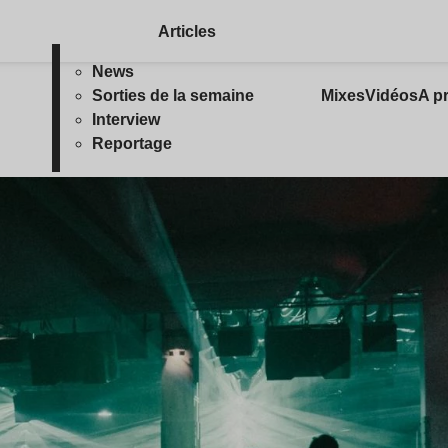
Articles
News
Sorties de la semaine
Mixes
Vidéos
A p
Interview
Reportage