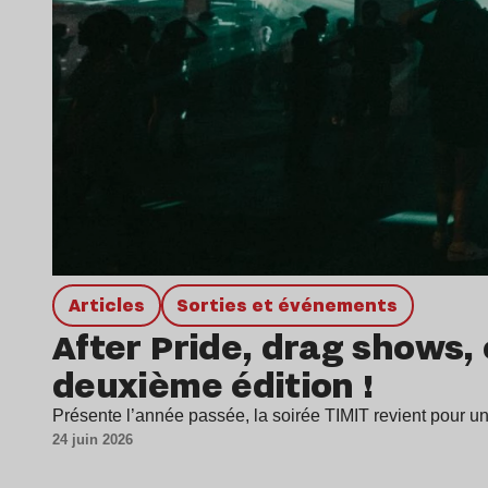
Articles
Sorties et événements
After Pride, drag shows, 
deuxième édition !
Présente l’année passée, la soirée TIMIT revient pour u
24 juin 2026