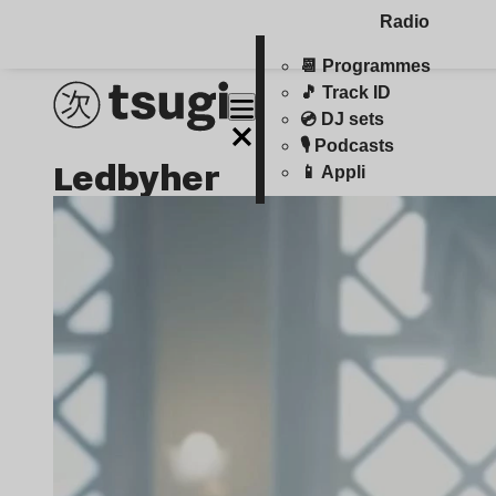
Radio
📆 Programmes
🎵 Track ID
💿 DJ sets
🎙️ Podcasts
ledbyher
📱 Appli