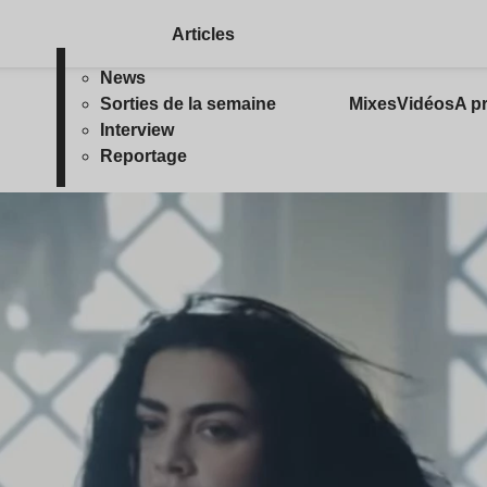
Articles
News
Sorties de la semaine
Mixes
Vidéos
A p
Interview
Reportage