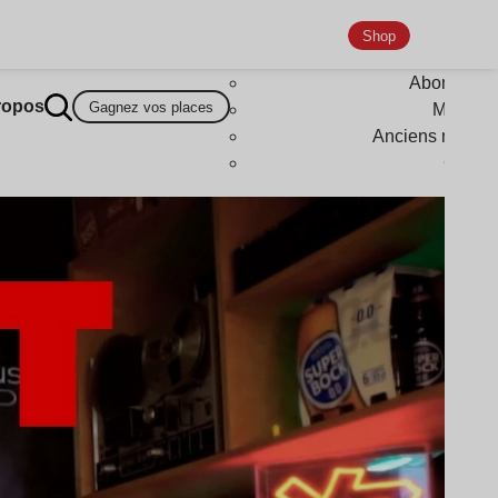
Shop
Abonneme
ropos
Gagnez vos places
Magazi
Anciens numér
Goodi