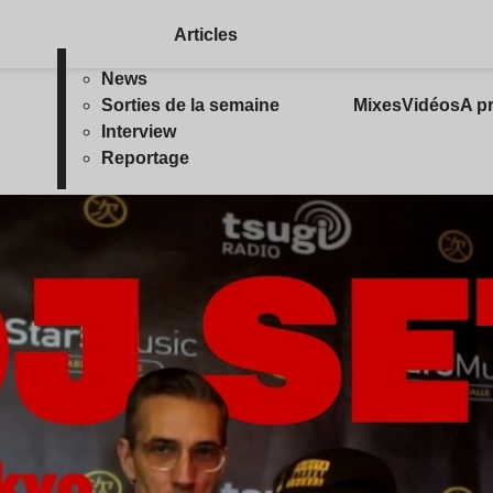
Articles
News
Sorties de la semaine
Mixes
Vidéos
A p
Interview
Reportage