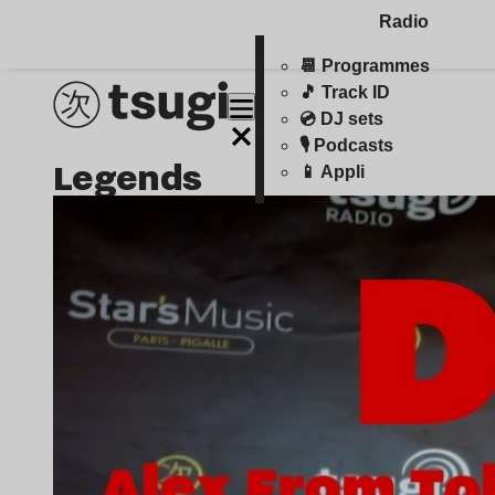
Radio
📆 Programmes
🎵 Track ID
💿 DJ sets
🎙️ Podcasts
Legends
📱 Appli