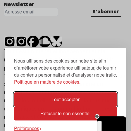
Newsletter
S'abonner
Tsugi est un mensuel indépendant sur la
musique et les nouvelles tendances, dont la
Nous utilisons des cookies sur notre site afin
d’améliorer votre expérience utilisateur, de fournir
première parution date de 2007.
du contenu personnalisé et d’analyser notre trafic.
Tsugi en japonais signifie « prochain », « suivant
Politique en matière de cookies.
», ce qui correspond à la thématique du
magazine, à l’affût des nouvelles tendances
Tout accepter
musicales, qu’elles viennent de la musique
électronique, du rock ou du hip hop, et des
Refuser le non essentiel
nouveaux phénomènes de société liés à la
musique.
Préférences