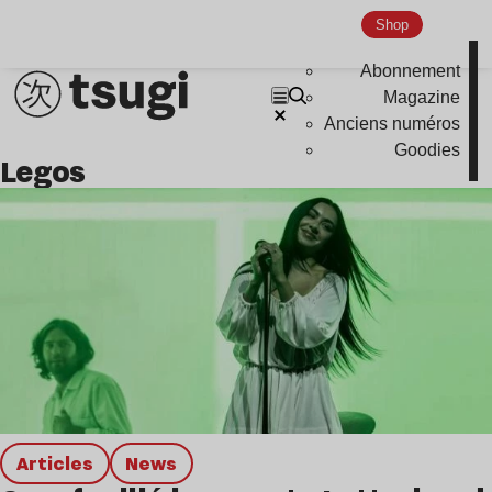
Shop
Global Club
Nu Jazz
Abonnement
Magazine
Indie
Anciens numéros
Goodies
Legos
Articles
news