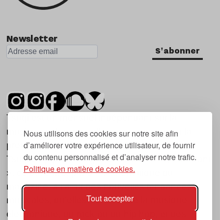
Newsletter
S'abonner
Tsugi est un mensuel indépendant sur la
musique et les nouvelles tendances, dont la
Nous utilisons des cookies sur notre site afin
d’améliorer votre expérience utilisateur, de fournir
première parution date de 2007.
du contenu personnalisé et d’analyser notre trafic.
Tsugi en japonais signifie « prochain », « suivant
Politique en matière de cookies.
», ce qui correspond à la thématique du
magazine, à l’affût des nouvelles tendances
Tout accepter
musicales, qu’elles viennent de la musique
électronique, du rock ou du hip hop, et des