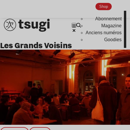
Nu Jazz
Shop
Indie
Abonnement
Magazine
Anciens numéros
Goodies
Les Grands Voisins