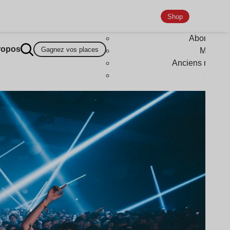
Shop
Abonneme
ropos
Gagnez vos places
Magazi
Anciens numér
Goodi