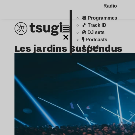
Radio
📆 Programmes
🎵 Track ID
💿 DJ sets
🎙️ Podcasts
Les jardins Suspendus
📱 Appli