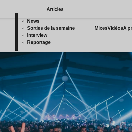
Articles
News
Sorties de la semaine
Mixes
Vidéos
A p
Interview
Reportage