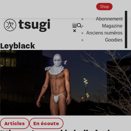
Hardcore
Shop
Global Club
Abonnement
Nu Jazz
Magazine
Anciens numéros
Indie
Goodies
leyblack
Articles
en écoute