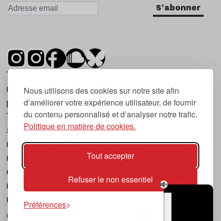
S'abonner
Tsugi est un mensuel indépendant sur la
musique et les nouvelles tendances, dont la
Nous utilisons des cookies sur notre site afin
d’améliorer votre expérience utilisateur, de fournir
première parution date de 2007.
du contenu personnalisé et d’analyser notre trafic.
Tsugi en japonais signifie « prochain », « suivant
Politique en matière de cookies.
», ce qui correspond à la thématique du
magazine, à l’affût des nouvelles tendances
Tout accepter
musicales, qu’elles viennent de la musique
électronique, du rock ou du hip hop, et des
Refuser le non essentiel
nouveaux phénomènes de société liés à la
musique.
Préférences
POLITIQUE DE COOKIES (UE)
CONTACT
CHOIX RGPD
TSUGI