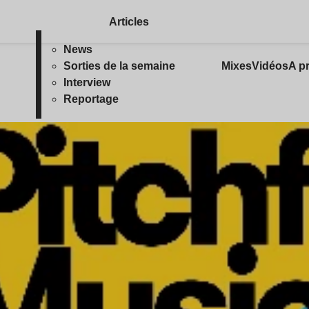
Articles
News
Sorties de la semaine
Mixes
Vidéos
A p
Interview
Reportage