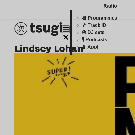
Radio
📆 Programmes
🎵 Track ID
💿 DJ sets
🎙️ Podcasts
Lindsey Lohan
📱 Appli