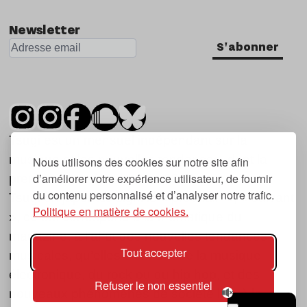
Newsletter
S'abonner
Tsugi est un mensuel indépendant sur la
musique et les nouvelles tendances, dont la
Nous utilisons des cookies sur notre site afin
d’améliorer votre expérience utilisateur, de fournir
première parution date de 2007.
du contenu personnalisé et d’analyser notre trafic.
Tsugi en japonais signifie « prochain », « suivant
Politique en matière de cookies.
», ce qui correspond à la thématique du
magazine, à l’affût des nouvelles tendances
Tout accepter
musicales, qu’elles viennent de la musique
électronique, du rock ou du hip hop, et des
Refuser le non essentiel
nouveaux phénomènes de société liés à la