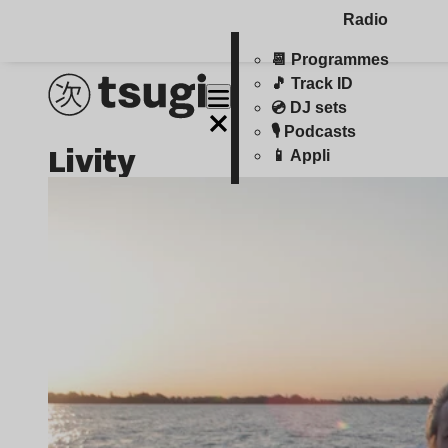
Radio
📆 Programmes
🎵 Track ID
💿 DJ sets
🎙️ Podcasts
livity
📱 Appli