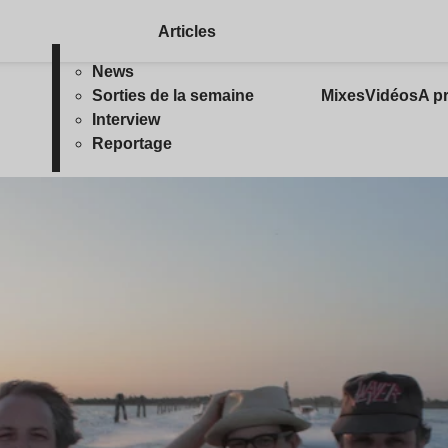
Articles
News
Sorties de la semaine
Mixes
Vidéos
A p
Interview
Reportage