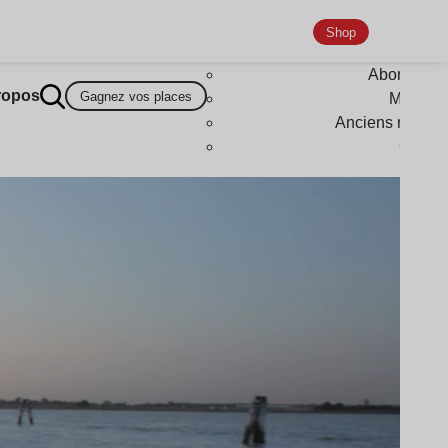
Shop
Abonneme
ropos
Gagnez vos places
Magazi
Anciens numér
Goodi