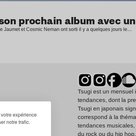
n prochain album avec un pr
ne Jaumet et Cosmic Neman ont sorti il y a quelques jours le…
Tsugi est un mensuel 
tendances, dont la pr
Tsugi en japonais signi
r votre expérience
correspond à la thémat
r notre trafic.
tendances musicales, 
du rock ou du hip hop