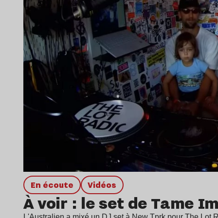
en écoute
Vidéos
À voir : le set de Tame I
L'Australien a mixé un DJ set à New Tprk pour The Lot