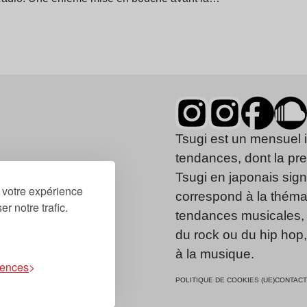
Tsugi est un mensuel 
tendances, dont la pr
Tsugi en japonais signi
r votre expérience
correspond à la thémat
r notre trafic.
tendances musicales, 
du rock ou du hip hop
à la musique.
rences
POLITIQUE DE COOKIES (UE)
CONTACT