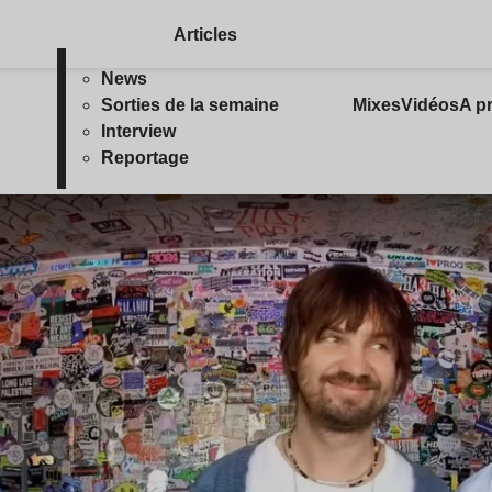
Articles
News
Sorties de la semaine
Mixes
Vidéos
A p
Interview
Reportage