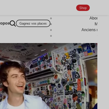
Shop
Abonneme
ropos
Gagnez vos places
Magazi
Anciens numér
Goodi