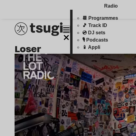
Radio
📆 Programmes
🎵 Track ID
💿 DJ sets
🎙️ Podcasts
loser
📱 Appli