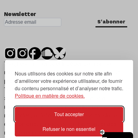
Newsletter
S'abonner
Tsugi est un mensuel indépendant sur la
musique et les nouvelles tendances, dont la
Nous utilisons des cookies sur notre site afin
d’améliorer votre expérience utilisateur, de fournir
première parution date de 2007.
du contenu personnalisé et d’analyser notre trafic.
Tsugi en japonais signifie « prochain », « suivant
Politique en matière de cookies.
», ce qui correspond à la thématique du
magazine, à l’affût des nouvelles tendances
Tout accepter
musicales, qu’elles viennent de la musique
électronique, du rock ou du hip hop, et des
Refuser le non essentiel
nouveaux phénomènes de société liés à la