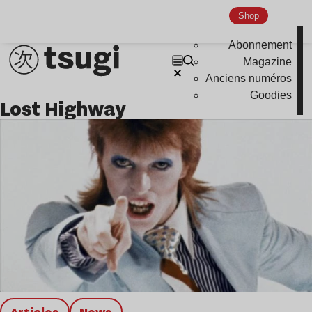
Shop
Nu Jazz
Indie
Abonnement
Magazine
Anciens numéros
Goodies
Lost Highway
Articles
news