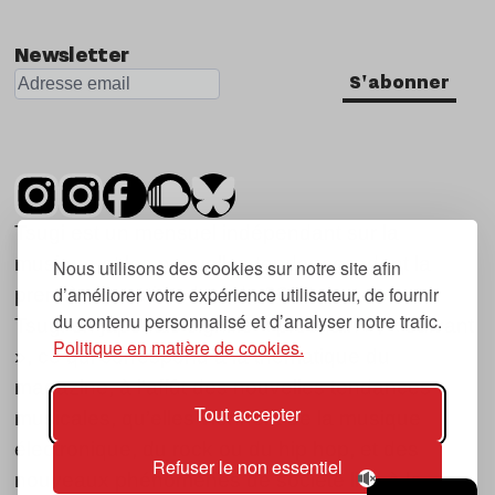
Newsletter
S'abonner
Tsugi est un mensuel indépendant sur la
musique et les nouvelles tendances, dont la
Nous utilisons des cookies sur notre site afin
d’améliorer votre expérience utilisateur, de fournir
première parution date de 2007.
du contenu personnalisé et d’analyser notre trafic.
Tsugi en japonais signifie « prochain », « suivant
Politique en matière de cookies.
», ce qui correspond à la thématique du
magazine, à l’affût des nouvelles tendances
Tout accepter
musicales, qu’elles viennent de la musique
électronique, du rock ou du hip hop, et des
Refuser le non essentiel
nouveaux phénomènes de société liés à la