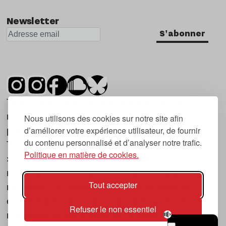
Newsletter
S'abonner
Tsugi est un mensuel indépendant sur la
musique et les nouvelles tendances, dont la
Nous utilisons des cookies sur notre site afin
d’améliorer votre expérience utilisateur, de fournir
première parution date de 2007.
du contenu personnalisé et d’analyser notre trafic.
Tsugi en japonais signifie « prochain », « suivant
Politique en matière de cookies.
», ce qui correspond à la thématique du
magazine, à l’affût des nouvelles tendances
Tout accepter
musicales, qu’elles viennent de la musique
électronique, du rock ou du hip hop, et des
Refuser le non essentiel
nouveaux phénomènes de société liés à la