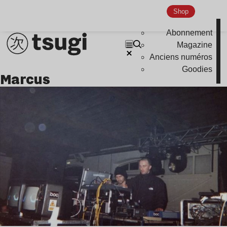
Global Club
Shop
Nu Jazz
Abonnement
Indie
Magazine
Anciens numéros
Goodies
marcus