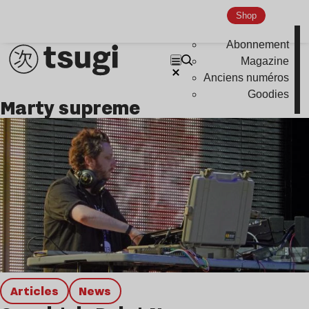
Hardcore
Shop
Global Club
Abonnement
Nu Jazz
Magazine
Anciens numéros
Indie
Goodies
marty supreme
Articles
news