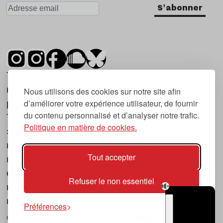
S'abonner
Tsugi est un mensuel indépendant sur la
musique et les nouvelles tendances, dont la
Nous utilisons des cookies sur notre site afin
d’améliorer votre expérience utilisateur, de fournir
première parution date de 2007.
du contenu personnalisé et d’analyser notre trafic.
Tsugi en japonais signifie « prochain », « suivant
Politique en matière de cookies.
», ce qui correspond à la thématique du
magazine, à l’affût des nouvelles tendances
Tout accepter
musicales, qu’elles viennent de la musique
électronique, du rock ou du hip hop, et des
Refuser le non essentiel
nouveaux phénomènes de société liés à la
musique.
Préférences
POLITIQUE DE COOKIES (UE)
CONTACT
CHOIX RGPD
TSUGI