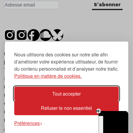
S'abonner
Tsugi est un mensuel indépendant sur la
musique et les nouvelles tendances, dont la
Nous utilisons des cookies sur notre site afin
d’améliorer votre expérience utilisateur, de fournir
première parution date de 2007.
du contenu personnalisé et d’analyser notre trafic.
Tsugi en japonais signifie « prochain », « suivant
Politique en matière de cookies.
», ce qui correspond à la thématique du
magazine, à l’affût des nouvelles tendances
Tout accepter
musicales, qu’elles viennent de la musique
électronique, du rock ou du hip hop, et des
Refuser le non essentiel
nouveaux phénomènes de société liés à la
musique.
Préférences
POLITIQUE DE COOKIES (UE)
CONTACT
CHOIX RGPD
TSUGI