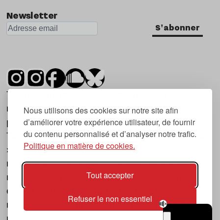
Newsletter
S'abonner
Tsugi est un mensuel indépendant sur la
musique et les nouvelles tendances, dont la
Nous utilisons des cookies sur notre site afin
d’améliorer votre expérience utilisateur, de fournir
première parution date de 2007.
du contenu personnalisé et d’analyser notre trafic.
Tsugi en japonais signifie « prochain », « suivant
Politique en matière de cookies.
», ce qui correspond à la thématique du
magazine, à l’affût des nouvelles tendances
Tout accepter
musicales, qu’elles viennent de la musique
électronique, du rock ou du hip hop, et des
Refuser le non essentiel
nouveaux phénomènes de société liés à la
musique.