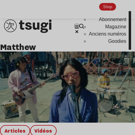
Global Club
Shop
Nu Jazz
Abonnement
Indie
Magazine
Anciens numéros
Goodies
matthew
Articles
Vidéos