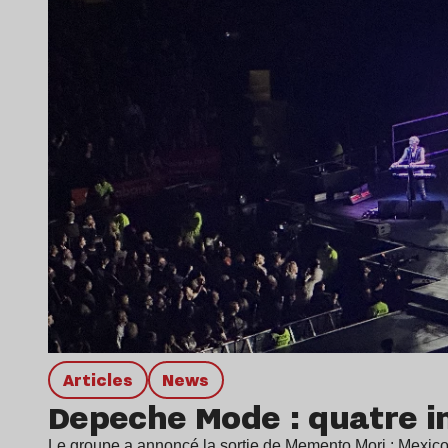
Articles
news
Depeche Mode : quatre in
Le groupe a annoncé la sortie de Memento Mori : Mexico 