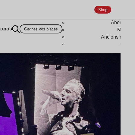
Shop
Abonneme
ropos
Gagnez vos places
Magazi
Anciens numér
Goodi