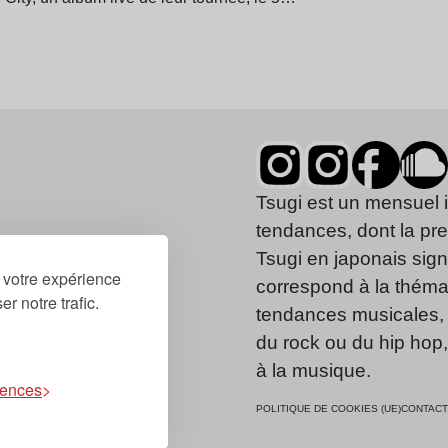
Tsugi est un mensuel 
tendances, dont la pr
Tsugi en japonais signi
r votre expérience
correspond à la thémat
r notre trafic.
tendances musicales, 
du rock ou du hip hop
à la musique.
rences
POLITIQUE DE COOKIES (UE)
CONTACT