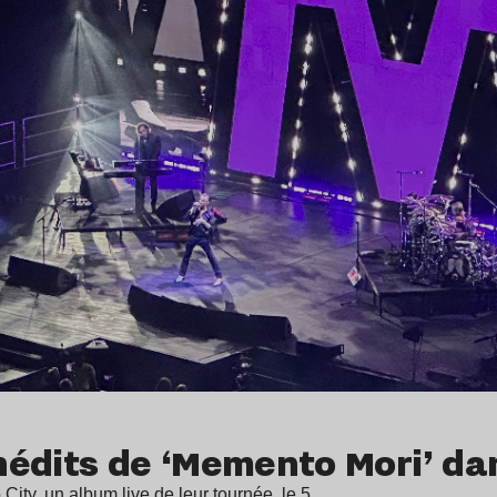
édits de ‘Memento Mori’ dan
City, un album live de leur tournée, le 5…