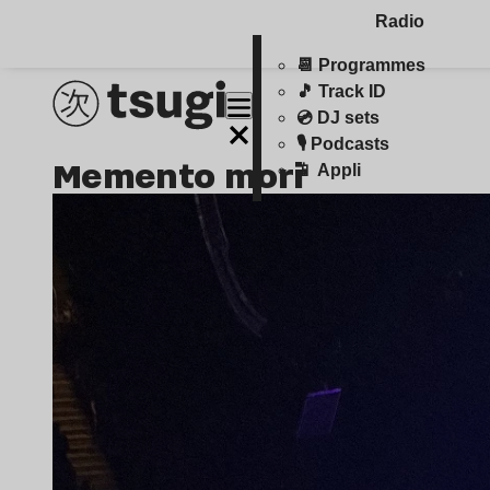
Radio
📆 Programmes
🎵 Track ID
💿 DJ sets
🎙️ Podcasts
memento mori
📱 Appli