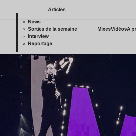
Articles
News
Sorties de la semaine
Mixes
Vidéos
A p
Interview
Reportage