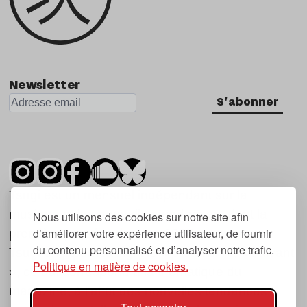
Newsletter
S'abonner
Tsugi est un mensuel indépendant sur la
musique et les nouvelles tendances, dont la
Nous utilisons des cookies sur notre site afin
d’améliorer votre expérience utilisateur, de fournir
première parution date de 2007.
du contenu personnalisé et d’analyser notre trafic.
Tsugi en japonais signifie « prochain », « suivant
Politique en matière de cookies.
», ce qui correspond à la thématique du
magazine, à l’affût des nouvelles tendances