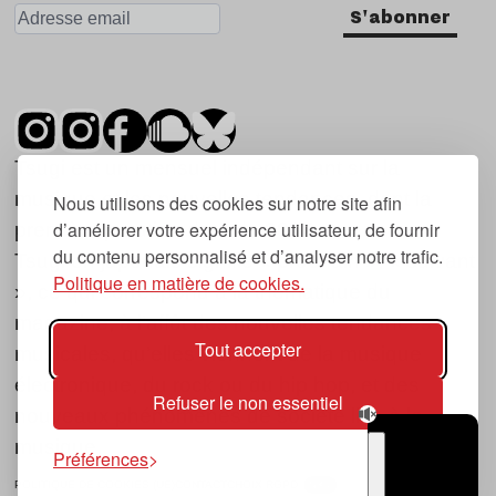
S'abonner
Tsugi est un mensuel indépendant sur la
musique et les nouvelles tendances, dont la
Nous utilisons des cookies sur notre site afin
d’améliorer votre expérience utilisateur, de fournir
première parution date de 2007.
du contenu personnalisé et d’analyser notre trafic.
Tsugi en japonais signifie « prochain », « suivant
Politique en matière de cookies.
», ce qui correspond à la thématique du
magazine, à l’affût des nouvelles tendances
Tout accepter
musicales, qu’elles viennent de la musique
électronique, du rock ou du hip hop, et des
Refuser le non essentiel
nouveaux phénomènes de société liés à la
musique.
Préférences
POLITIQUE DE COOKIES (UE)
CONTACT
CHOIX RGPD
TSUGI