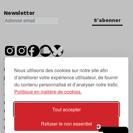
Newsletter
S'abonner
Tsugi est un mensuel indépendant sur la
musique et les nouvelles tendances, dont la
Nous utilisons des cookies sur notre site afin
d’améliorer votre expérience utilisateur, de fournir
première parution date de 2007.
du contenu personnalisé et d’analyser notre trafic.
Tsugi en japonais signifie « prochain », « suivant
Politique en matière de cookies.
», ce qui correspond à la thématique du
magazine, à l’affût des nouvelles tendances
Tout accepter
musicales, qu’elles viennent de la musique
électronique, du rock ou du hip hop, et des
Refuser le non essentiel
nouveaux phénomènes de société liés à la