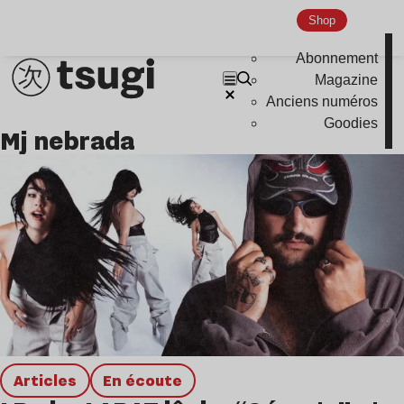
Global Club
Shop
Nu Jazz
Abonnement
Indie
Magazine
Anciens numéros
Goodies
mj nebrada
Articles
en écoute