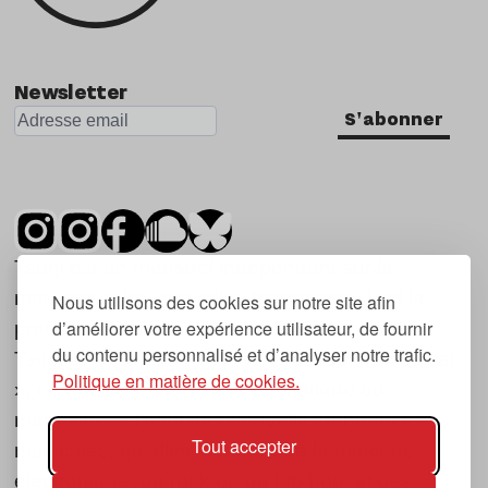
Newsletter
S'abonner
Tsugi est un mensuel indépendant sur la
musique et les nouvelles tendances, dont la
Nous utilisons des cookies sur notre site afin
d’améliorer votre expérience utilisateur, de fournir
première parution date de 2007.
du contenu personnalisé et d’analyser notre trafic.
Tsugi en japonais signifie « prochain », « suivant
Politique en matière de cookies.
», ce qui correspond à la thématique du
magazine, à l’affût des nouvelles tendances
Tout accepter
musicales, qu’elles viennent de la musique
électronique, du rock ou du hip hop, et des