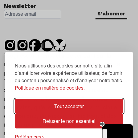
Newsletter
S'abonner
Tsugi est un mensuel indépendant sur la
musique et les nouvelles tendances, dont la
Nous utilisons des cookies sur notre site afin
d’améliorer votre expérience utilisateur, de fournir
première parution date de 2007.
du contenu personnalisé et d’analyser notre trafic.
Tsugi en japonais signifie « prochain », « suivant
Politique en matière de cookies.
», ce qui correspond à la thématique du
magazine, à l’affût des nouvelles tendances
Tout accepter
musicales, qu’elles viennent de la musique
électronique, du rock ou du hip hop, et des
Refuser le non essentiel
nouveaux phénomènes de société liés à la
musique.
Préférences