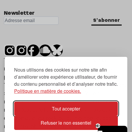
Newsletter
S'abonner
Tsugi est un mensuel indépendant sur la
musique et les nouvelles tendances, dont la
Nous utilisons des cookies sur notre site afin
d’améliorer votre expérience utilisateur, de fournir
première parution date de 2007.
du contenu personnalisé et d’analyser notre trafic.
Tsugi en japonais signifie « prochain », « suivant
Politique en matière de cookies.
», ce qui correspond à la thématique du
magazine, à l’affût des nouvelles tendances
Tout accepter
musicales, qu’elles viennent de la musique
électronique, du rock ou du hip hop, et des
Refuser le non essentiel
nouveaux phénomènes de société liés à la