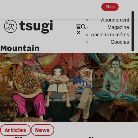
Global Club
Shop
Nu Jazz
Abonnement
Indie
Magazine
Anciens numéros
Goodies
mountain
Articles
news