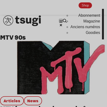
Hardcore
Shop
Global Club
Abonnement
Nu Jazz
Magazine
Anciens numéros
Indie
Goodies
MTV 90s
Articles
news