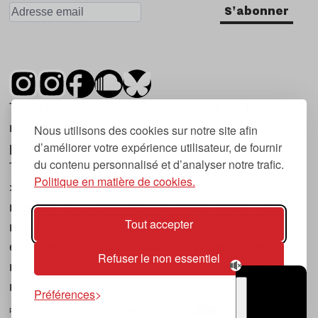
S'abonner
Tsugi est un mensuel indépendant sur la
musique et les nouvelles tendances, dont la
Nous utilisons des cookies sur notre site afin
d’améliorer votre expérience utilisateur, de fournir
première parution date de 2007.
du contenu personnalisé et d’analyser notre trafic.
Tsugi en japonais signifie « prochain », « suivant
Politique en matière de cookies.
», ce qui correspond à la thématique du
magazine, à l’affût des nouvelles tendances
Tout accepter
musicales, qu’elles viennent de la musique
électronique, du rock ou du hip hop, et des
Refuser le non essentiel
nouveaux phénomènes de société liés à la
musique.
Préférences
POLITIQUE DE COOKIES (UE)
CONTACT
CHOIX RGPD
TSUGI