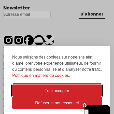
Newsletter
S'abonner
Tsugi est un mensuel indépendant sur la
musique et les nouvelles tendances, dont la
Nous utilisons des cookies sur notre site afin
d’améliorer votre expérience utilisateur, de fournir
première parution date de 2007.
du contenu personnalisé et d’analyser notre trafic.
Tsugi en japonais signifie « prochain », « suivant
Politique en matière de cookies.
», ce qui correspond à la thématique du
magazine, à l’affût des nouvelles tendances
Tout accepter
musicales, qu’elles viennent de la musique
électronique, du rock ou du hip hop, et des
Refuser le non essentiel
nouveaux phénomènes de société liés à la
musique.