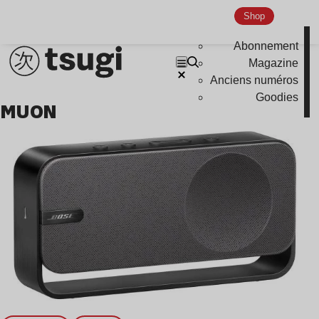
Global Club
Shop
Nu Jazz
Abonnement
Indie
Magazine
Anciens numéros
Goodies
MUON